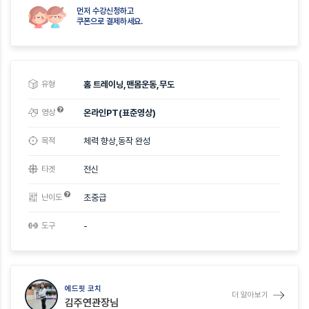
먼저 수강신청하고
쿠폰으로 결제하세요.
유형
홈 트레이닝,맨몸운동,무도
영상
온라인PT(표준영상)
목적
체력 향상,동작 완성
타겟
전신
난이도
초중급
도구
-
에드핏 코치
더 알아보기
김주연관장님