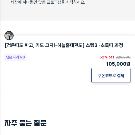
세상에 하나뿐인 맞춤 프로그램을 시작하세요.
[검은띠도 따고, 키도 크자!-하늘홈태권도] 스텝3 -초록띠 과정
남은 자리
50
52% off
220,000
105,000
원
쿠폰코드로 결제
자주 묻는 질문