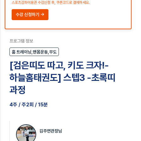
스포츠강좌이용권 수강신청 후, 쿠폰코드로 결제하세요.
수강 신청하기 →
프로그램 정보
홈 트레이닝,맨몸운동,무도
[검은띠도 따고, 키도 크자!-
하늘홈태권도] 스텝3 -초록띠
과정
4주 / 주2회 / 15분
김주연관장님